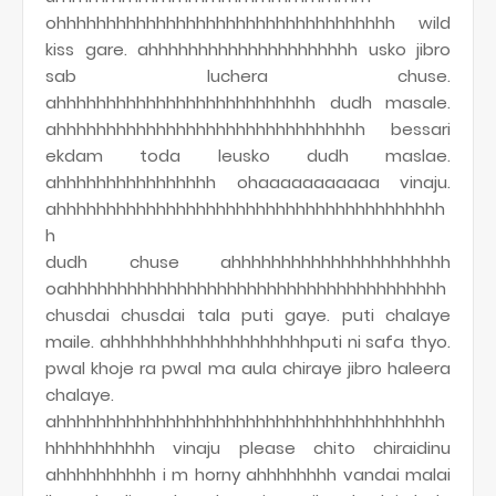
ohhhhhhhhhhhhhhhhhhhhhhhhhhhhhhhhhh wild
kiss gare. ahhhhhhhhhhhhhhhhhhhhh usko jibro
sab luchera chuse.
ahhhhhhhhhhhhhhhhhhhhhhhhhh dudh masale.
ahhhhhhhhhhhhhhhhhhhhhhhhhhhhhhh bessari
ekdam toda leusko dudh maslae.
ahhhhhhhhhhhhhhhh ohaaaaaaaaaaa vinaju.
ahhhhhhhhhhhhhhhhhhhhhhhhhhhhhhhhhhhhhhh
h
dudh chuse ahhhhhhhhhhhhhhhhhhhhhh
oahhhhhhhhhhhhhhhhhhhhhhhhhhhhhhhhhhhhhh
chusdai chusdai tala puti gaye. puti chalaye
maile. ahhhhhhhhhhhhhhhhhhhhputi ni safa thyo.
pwal khoje ra pwal ma aula chiraye jibro haleera
chalaye.
ahhhhhhhhhhhhhhhhhhhhhhhhhhhhhhhhhhhhhhh
hhhhhhhhhhh vinaju please chito chiraidinu
ahhhhhhhhhh i m horny ahhhhhhhh vandai malai