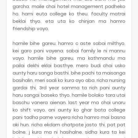
garcha. maile chai hotel management padheko
ho. hami euta college ko theu. faculty matrai
beklai thyo. eta uta ko chinjan ma hamro
friendship vayo.
hamile bihe gareu. hamro c aste sabai milthyo.
kei garo pani vayena. sabai family le ni mannu
vayo. hamile bihe gareu. ma kathmandu ma
pailai dekhi eklai basthye. mero budi chai usko
aunty haru sanga basthi. bihe pachi ta maisanga
basihalin. meri saali ko kura ayo aba. richa nursing
gardai thi. 3rd year samma ta rich pani aunty
haru sangai baseko thyo. hamile bolako tara utai
baschu vanera aienan. last year ma chai unaru
ko shift vayo. ani aunty ko ghar bata college
pani tadha parne vayera richa hamro mai basna
aki hun. richa ekdam chatpate jasto thi. pat pat
bolne. j kura ma ni hasihalne. sidha kura ta kei