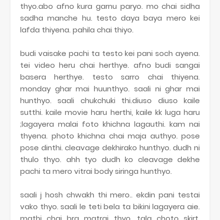
thyo.abo afno kura garnu paryo. mo chai sidha
sadha manche hu. testo daya baya mero kei
lafda thiyena. pahila chai thiyo.
budi vaisake pachi ta testo kei pani soch ayena.
tei video heru chai herthye. afno budi sangai
basera herthye. testo sarro chai thiyena.
monday ghar mai huunthyo. saali ni ghar mai
hunthyo. saali chukchuki thi.diuso diuso kaile
sutthi. kaile movie haru herthi, kaile kk luga haru
;lagayera malai foto khichna lagauthi. kam nai
thyena. photo khichna chai maja authyo. pose
pose dinthi. cleavage dekhirako hunthyo. dudh ni
thulo thyo. ahh tyo dudh ko cleavage dekhe
pachi ta mero vitrai body siringa hunthyo.
saali j hosh chwakh thi mero.. ekdin pani testai
vako thyo. saali le teti bela ta bikini lagayera aie.
mathi chai bra matrai thyo. tala choto skirt.