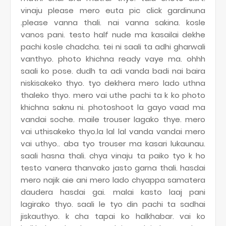
vinaju please mero euta pic click gardinuna
.please vanna thali. nai vanna sakina. kosle
vanos pani. testo half nude ma kasailai dekhe
pachi kosle chadcha. tei ni saali ta adhi gharwali
vanthyo. photo khichna ready vaye ma. ohhh
saali ko pose. dudh ta adi vanda badi nai baira
niskisakeko thyo. tyo dekhera mero lado uthna
thaleko thyo. mero vai uthe pachi ta k ko photo
khichna saknu ni. photoshoot la gayo vaad ma
vandai soche. maile trouser lagako thye. mero
vai uthisakeko thyo.la lal lal vanda vandai mero
vai uthyo.. aba tyo trouser ma kasari lukaunau.
saali hasna thali. chya vinaju ta paiko tyo k ho
testo vanera thanvako jasto garna thali. hasdai
mero najik aie ani mero lado chyappa samatera
daudera hasdai gai. malai kasto laaj pani
lagirako thyo. saali le tyo din pachi ta sadhai
jiskauthyo. k cha tapai ko halkhabar. vai ko