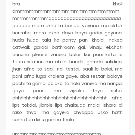
bra kholi
ammmmmmmmmmmmmmmmmmmmmmm
mmmmmmmmaaaaaaaaaaaaaaaaaaaaaaaa
aaaaaa mero akha ta bandai vayena. ma ektak
herirahe. mero akha daya baya gadai gayena.
huda huda tala ko panty pani kholdi. naked
catwalk gardai bathroom gai. vinaju ekchoti
aununa please vanera bolai. koi pani keta le
testo sitution ma afulai handle garnda sakdina.
jhan afno ta saali nai testai. saali le bolai. ma
pani afno luga kholera gaye. aba testari bolaye
pachi ta garnai bolako ta hola vanera ma nangai
gaye. paani ma vijirako thyo richa.
ahhhhhhhhhhhhhhhhhhhhhhhhhhhhhhhhhh afno
lips tokdai, jibrole lips chalauda malai ishara di
rako thyo. ma gayera chyappa usko hath
samatera kiss garnna thale.
ummmmmmmmmmmmmmmmmmm