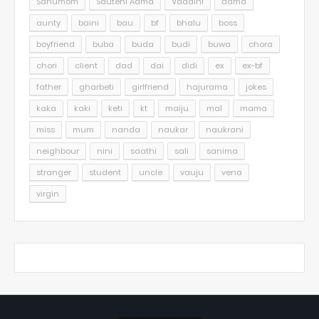
Sanumom
Sauteni Aama
Vadaini
aama
aunty
baini
bau
bf
bhalu
boss
boyfriend
buba
buda
budi
buwa
chora
chori
client
dad
dai
didi
ex
ex-bf
father
gharbeti
girlfriend
hajurama
jokes
kaka
kaki
keti
kt
maiju
mal
mama
miss
mum
nanda
naukar
naukrani
neighbour
nini
saathi
sali
sanima
stranger
student
uncle
vauju
vena
virgin