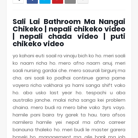
Sali Lai Bathroom Ma Nangai
Chikeko | nepali chikeko video
| nepali chada video | puti
chikeko video
yo kahani euti saail ra vinaju bich ko ho. meri saali
ko naam richa ho. mero afno naam anuj. meri
saali nursing gardai che. mero sasurali birgunj ma
cha. ani saali ko padhai continue garna parne
vayera richa vakharai ya hami sanga shift vako
ho. aba usko last year ho. tespachi u aba
australia janche. malai richa sanga kei problem
chaina. mero budi ra mero bihe vako 3yrs vayo.
hamile pani baira try garek ta hau. tara afsos
namilera hamile yei nepal ma afno carreer
banauna thaleko ho. meri budi le master garera
baseki ho. management ma. aile bank ma job