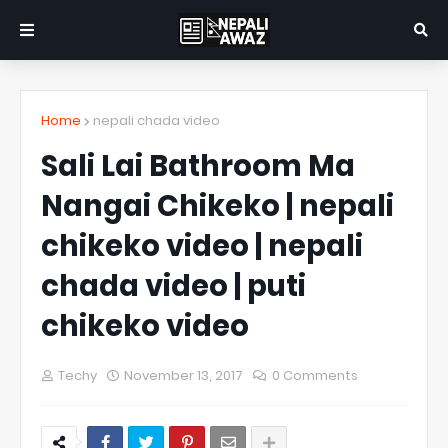
Home
nepali chada video
Sali Lai Bathroom Ma
Nangai Chikeko | nepali
chikeko video | nepali
chada video | puti
chikeko video
Techy
November 13, 2017
0 Comments