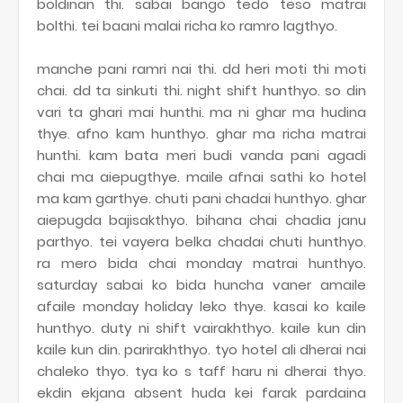
boldinan thi. sabai bango tedo teso matrai
bolthi. tei baani malai richa ko ramro lagthyo.
manche pani ramri nai thi. dd heri moti thi moti
chai. dd ta sinkuti thi. night shift hunthyo. so din
vari ta ghari mai hunthi. ma ni ghar ma hudina
thye. afno kam hunthyo. ghar ma richa matrai
hunthi. kam bata meri budi vanda pani agadi
chai ma aiepugthye. maile afnai sathi ko hotel
ma kam garthye. chuti pani chadai hunthyo. ghar
aiepugda bajisakthyo. bihana chai chadia janu
parthyo. tei vayera belka chadai chuti hunthyo.
ra mero bida chai monday matrai hunthyo.
saturday sabai ko bida huncha vaner amaile
afaile monday holiday leko thye. kasai ko kaile
hunthyo. duty ni shift vairakhthyo. kaile kun din
kaile kun din. parirakhthyo. tyo hotel ali dherai nai
chaleko thyo. tya ko s taff haru ni dherai thyo.
ekdin ekjana absent huda kei farak pardaina