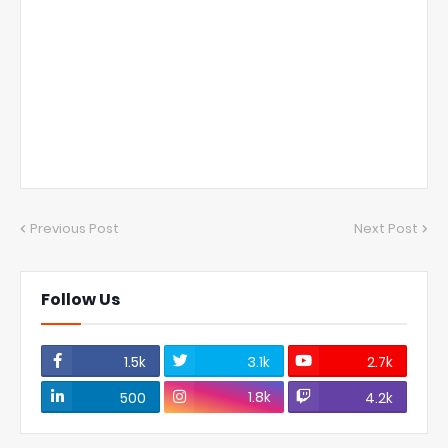
Previous Post
Next Post
Follow Us
1.5k
3.1k
2.7k
1.8k
500
4.2k