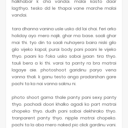
halkhabar k cha vandai. malai kasto daar
lagthyo. tesko dd le thapai vane marche malai
vandai.
tara dhanna vanina usle usko dd lai chai. feri arko
holiday ayo mero najik. ghar ma base. saali ghar
mai thi. tyo din ta saali nuhayera baira niski gilo
gilo vijeko kapal, purai body pani paani le vijeko
thyo. paani ko foka usko sabai jyaan tira thyo.
tauli bera a ki thi. varai ta panty ra bra matrai
lagaye aie. photoshoot garidinu paryo vena
vanna thali. k ganu testo anga pradarshan gare
pachi ta ka nai vanna saknu ni.
photo shoot garna thale panty pani sexy panty
thyo. pachadi doori khalko agadi ko part matrai
chopeko thyo. dudh pani sabai dekhirako thyo.
tranparent panty thyo. nipple matrai chopeko.
pachi ta la aba mero naked pic click gardinu vani.