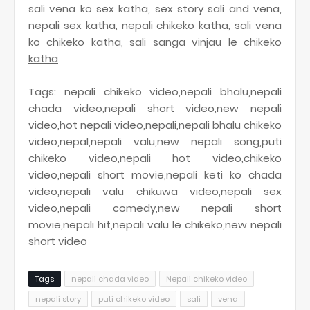
sali vena ko sex katha, sex story sali and vena,
nepali sex katha, nepali chikeko katha, sali vena
ko chikeko katha, sali sanga vinjau le chikeko
katha
Tags: nepali chikeko video,nepali bhalu,nepali
chada video,nepali short video,new nepali
video,hot nepali video,nepali,nepali bhalu chikeko
video,nepal,nepali valu,new nepali song,puti
chikeko video,nepali hot video,chikeko
video,nepali short movie,nepali keti ko chada
video,nepali valu chikuwa video,nepali sex
video,nepali comedy,new nepali short
movie,nepali hit,nepali valu le chikeko,new nepali
short video
Tags
nepali chada video
Nepali chikeko video
nepali story
puti chikeko video
sali
vena