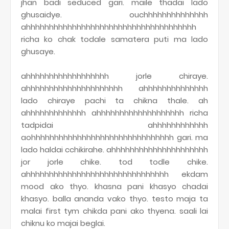
jhan badi seduced gari. maile thadai lado
ghusaidye. ouchhhhhhhhhhhhhh
ahhhhhhhhhhhhhhhhhhhhhhhhhhhhhhhhhhhhh
richa ko chak todale samatera puti ma lado
ghusaye.
ahhhhhhhhhhhhhhhhhh jorle chiraye.
ahhhhhhhhhhhhhhhhhhhhh ahhhhhhhhhhhhhh
lado chiraye pachi ta chikna thale. ah
ahhhhhhhhhhhhh ahhhhhhhhhhhhhhhhhhh richa
tadpidai ahhhhhhhhhhhh
aohhhhhhhhhhhhhhhhhhhhhhhhhhhhhhh gari. ma
lado haldai cchikirahe. ahhhhhhhhhhhhhhhhhhhhh
jor jorle chike. tod todle chike.
ahhhhhhhhhhhhhhhhhhhhhhhhhhhhhhh ekdam
mood ako thyo. khasna pani khasyo chadai
khasyo. balla ananda vako thyo. testo maja ta
malai first tym chikda pani ako thyena. saali lai
chiknu ko majai beglai.